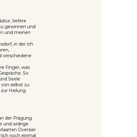
atur, tiefere
 zu gewinnen und
ben und meinen
dorf, in der ich
uren,
d verschiedene
e Finger, was
Gespräche. So
 und Seele
 von selbst zu
 zur Heilung
an der Prägung
e und widrige
Maarten Oversier
ich noch einmal