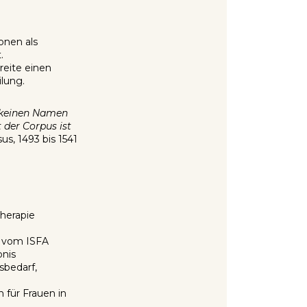
onen als
.
reite einen
ilung.
s keinen Namen
 der Corpus ist
sus, 1493 bis 1541
therapie
t vom ISFA
bnis
sbedarf,
n für Frauen in