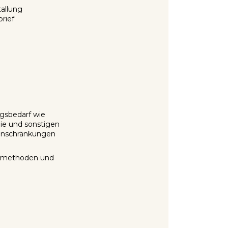
tallung
brief
gsbedarf wie
nie und sonstigen
Einschränkungen
Heilmethoden und