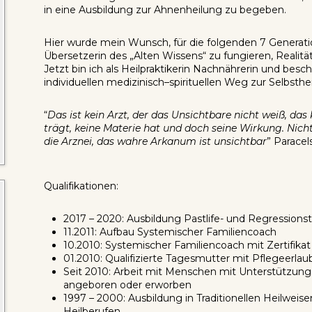
in eine Ausbildung zur Ahnenheilung zu begeben.
Hier wurde mein Wunsch, für die folgenden 7 Generati
Übersetzerin des „Alten Wissens“ zu fungieren, Realität
Jetzt bin ich als Heilpraktikerin Nachnährerin und besch
individuellen medizinisch–spirituellen Weg zur Selbsthe
“
Das ist kein Arzt, der das Unsichtbare nicht weiß, da
trägt, keine Materie hat und doch seine Wirkung. Nicht
die Arznei, das wahre Arkanum ist unsichtbar
” Paracel
Qualifikationen:
2017 – 2020: Ausbildung Pastlife- und Regressions
11.2011: Aufbau Systemischer Familiencoach
10.2010: Systemischer Familiencoach mit Zertifika
01.2010: Qualifizierte Tagesmutter mit Pflegeerlau
Seit 2010: Arbeit mit Menschen mit Unterstützung
angeboren oder erworben
1997 – 2000: Ausbildung in Traditionellen Heilweise
Heilberufen