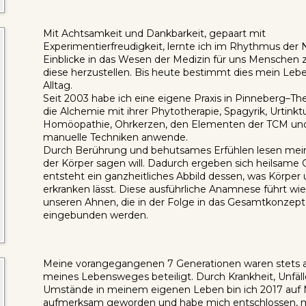
Mit Achtsamkeit und Dankbarkeit, gepaart mit
Experimentierfreudigkeit, lernte ich im Rhythmus der N
Einblicke in das Wesen der Medizin für uns Menschen
diese herzustellen. Bis heute bestimmt dies mein Le
Alltag.
Seit 2003 habe ich eine eigene Praxis in Pinneberg–Thes
die Alchemie mit ihrer Phytotherapie, Spagyrik, Urtinkt
Homöopathie, Ohrkerzen, den Elementen der TCM un
manuelle Techniken anwende.
Durch Berührung und behutsames Erfühlen lesen mein
der Körper sagen will. Dadurch ergeben sich heilsame 
entsteht ein ganzheitliches Abbild dessen, was Körper
erkranken lässt. Diese ausführliche Anamnese führt wie
unseren Ahnen, die in der Folge in das Gesamtkonzept
eingebunden werden.
Meine vorangegangenen 7 Generationen waren stets 
meines Lebensweges beteiligt. Durch Krankheit, Unfäll
Umstände in meinem eigenen Leben bin ich 2017 auf 
aufmerksam geworden und habe mich entschlossen, m