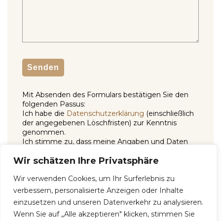
Mit Absenden des Formulars bestätigen Sie den
folgenden Passus:
Ich habe die
Datenschutzerklärung
(einschließlich
der angegebenen Löschfristen) zur Kenntnis
genommen.
Ich stimme zu, dass meine Angaben und Daten
zur Beantwortung meiner Anfrage elektronisch
Wir schätzen Ihre Privatsphäre
erhoben und gespeichert werden. Die Einwilligung
kann jederzeit für die Zukunft per eMail an
Wir verwenden Cookies, um Ihr Surferlebnis zu
info@ahnenglueck.de
widerrufen werden.
Von einer Übersendung sensibler Daten (zum
verbessern, personalisierte Anzeigen oder Inhalte
Beispiel Gesundheitsdaten) auf diesem Weg bitten
einzusetzen und unseren Datenverkehr zu analysieren.
wir abzusehen.
Wenn Sie auf „Alle akzeptieren" klicken, stimmen Sie